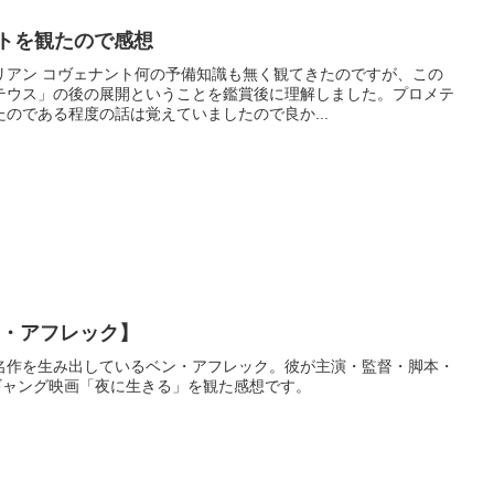
ントを観たので感想
リアン コヴェナント何の予備知識も無く観てきたのですが、この
テウス」の後の展開ということを鑑賞後に理解しました。プロメテ
のである程度の話は覚えていましたので良か...
ン・アフレック】
名作を生み出しているベン・アフレック。彼が主演・監督・脚本・
ギャング映画「夜に生きる」を観た感想です。