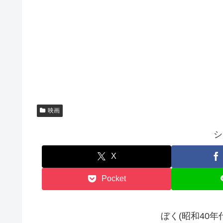
映画
シ
X
Pocket
ぼく(昭和40