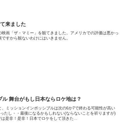
観て来ました
の映画「ザ・マミー」を観てきました。アメリカでの評価は悪かっ
演ですから観ないわけにはいきません。
ブル 舞台がもし日本ならロケ地は？
と、ミッションインポッシブルは次の6か7で終わる可能性が高い
ったし・・最後になるかもしれない(ならないことを祈りますが)
では是非！是非！日本でロケをして頂きた...