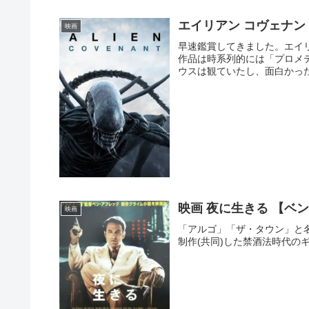
エイリアン コヴェナ
映画
早速鑑賞してきました。エイ
作品は時系列的には「プロメ
ウスは観ていたし、面白かった
映画 夜に生きる 【ベ
映画
「アルゴ」「ザ・タウン」と
制作(共同)した禁酒法時代の