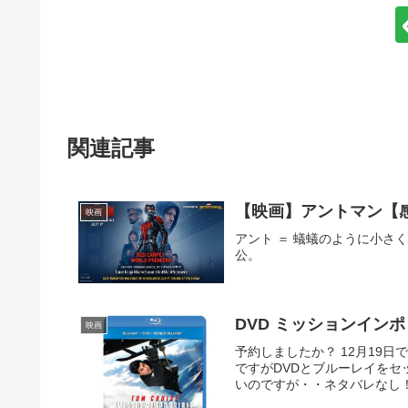
関連記事
【映画】アントマン【
映画
アント ＝ 蟻蟻のように小さ
公。
DVD ミッションイン
映画
予約しましたか？ 12月19
ですがDVDとブルーレイをセ
いのですが・・ネタバレなし！