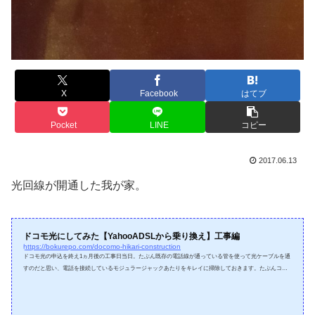
X
Facebook
はてブ
Pocket
LINE
コピー
2017.06.13
光回線が開通した我が家。
ドコモ光にしてみた【YahooADSLから乗り換え】工事編
https://bokurepo.com/docomo-hikari-construction
ドコモ光の申込を終え1ヵ月後の工事日当日。たぶん既存の電話線が通っている管を使って光ケーブルを通
すのだと思い、電話を接続しているモジュラージャックあたりをキレイに掃除しておきます。たぶんココ
に光の終端装置（ONU）が付くのではないかと予想。工事の人が30分前に私の携帯へ「これから向かいま
す」と連絡をくれます。さて、工事の方が到着。どのように引き込むか調べます。ちなみに事前に現地調
査などはありませんでした。当日一発勝負です。予想通りモジュラージャックのカバーを外し、光回線が