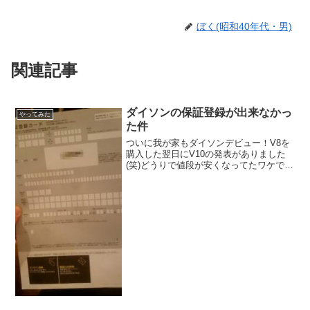
ぼく(昭和40年代・男)
関連記事
ダイソンの保証登録が出来なかっ
やってみた
た件
ついに我が家もダイソンデビュー！V8を
購入した翌日にV10の発表がありました
(笑)どうりで値段が安くなってたワケで
す。まぁそれはイイんです。ところで、2
年間の保証を受ける為には「保証登録」
をしなければなりません。それが出来な
かったんですよね...