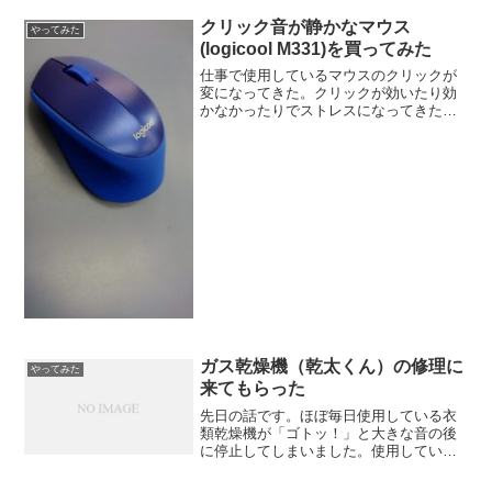
クリック音が静かなマウス
やってみた
(logicool M331)を買ってみた
仕事で使用しているマウスのクリックが
変になってきた。クリックが効いたり効
かなかったりでストレスになってきたの
で、これを機にクリックが静かな「静音
マウス」にしてみました。購入したマウ
スはロジクールのM331
ガス乾燥機（乾太くん）の修理に
やってみた
来てもらった
先日の話です。ほぼ毎日使用している衣
類乾燥機が「ゴトッ！」と大きな音の後
に停止してしまいました。使用している
のはガス乾燥機、型番は MA-050A-ST で
す。【追記情報】松下(Panasonic)の型番