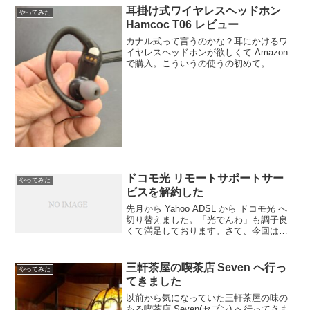
は NH-G50A5 だそうです。エ...
耳掛け式ワイヤレスヘッドホン
やってみた
Hamcoc T06 レビュー
カナル式って言うのかな？耳にかけるワ
イヤレスヘッドホンが欲しくて Amazon
で購入。こういうの使うの初めて。
ドコモ光 リモートサポートサー
やってみた
ビスを解約した
先月から Yahoo ADSL から ドコモ光 へ
切り替えました。「光でんわ」も調子良
くて満足しております。さて、今回は申
込時に加入させられたオプション「リモ
ートサポートサービス」の解約をしてき
ました。
三軒茶屋の喫茶店 Seven へ行っ
やってみた
てきました
以前から気になっていた三軒茶屋の味の
ある喫茶店 Seven(セブン) へ行ってきま