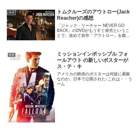
トムクルーズのアウトロー(Jack
映画
Reacher)の感想
「ジャック・リーチャー NEVER GO
BACK」のDVDがもうすぐ発売というこ
とで、改めて前作「アウトロー」を鑑
賞。邦題を「アウトロー」にしちゃった
のが悔やまれます。「ジャック・リーチ
ャー」で良かったのに・・
ミッションインポッシブル フォ
映画
ールアウト の新しいポスターが
ス・テ・キ
アメリカの映画のポスターは何故に素敵
なのか。日本で公開された↓これは・・う
ーん