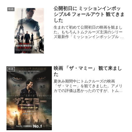
公開初日に ミッションインポッ
映画
シブル6 フォールアウト 観てきま
した
生まれて初めて公開初日の映画を観まし
た。もちろんトムクルーズ主演のシリー
ズ最新作「ミッションインポッシブル フ
ォールアウト」です。ネタバレはほとん
ど無いので安心して続き↓をどうぞ。
映画 「ザ・マミー」 観て来まし
映画
た
夏休み期間中にトムクルーズの映画
「ザ・マミー」を観てきました。アメリ
カでの評価は悪かったのですが、トムク
ルーズ主演ですから観ないわけにはいき
ません。