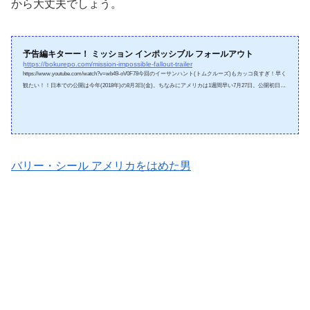
から大丈夫でしょう。
予告編キターー！ ミッション インポッシブル フォールアウト
https://bokurepo.com/mission-impossible-fallout-trailer
https://www.youtube.com/watch?v=wb49-oV0F78今回のイーサンハント(トムクルーズ)もカッコ良すぎ！早く
観たい！！日本での公開は今年(2018年)の8月3日(金)。ちなみにアメリカは1週間早い7月27日。公開初日に
観に行ってしまうかも・・
バリー・シール アメリカをはめた男