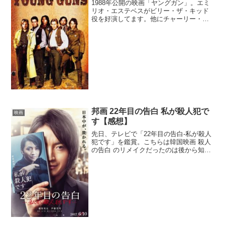
1988年公開の映画「ヤングガン」。エミ
リオ・エステベスがビリー・ザ・キッド
役を好演してます。他にチャーリー・シ
ーン（ちなみに彼はエミリオ・エステベ
スの本当の弟です）、キーファー・サザ
ーランドなど人気スターが個性あるキャ
ラクターを熱演してま...
邦画 22年目の告白 私が殺人犯で
映画
す【感想】
先日、テレビで「22年目の告白-私が殺人
犯です」を鑑賞。こちらは韓国映画 殺人
の告白 のリメイクだったのは後から知り
ました。