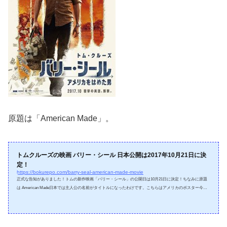
原題は「American Made」。
トムクルーズの映画 バリー・シール 日本公開は2017年10月21日に決
定！
https://bokurepo.com/barry-seal-american-made-movie
正式な告知がありました！トムの新作映画「バリー・シール」の公開日は10月21日に決定！ちなみに原題
は American Made日本では主人公の名前がタイトルになったわけです。こちらはアメリカのポスター今回
のトムはカッコいいのだろうか？主演はトムでも制作にトムが入っていないからなぁーまぁ何だかんだ言
って見に行くんですがね。